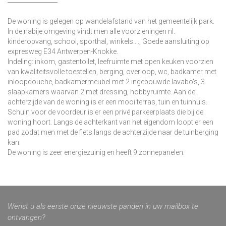
De woning is gelegen op wandelafstand van het gemeentelijk park.
In de nabije omgeving vindt men alle voorzieningen nl.
kinderopvang, school, sporthal, winkels...., Goede aansluiting op
expresweg E34 Antwerpen-Knokke.
Indeling: inkom, gastentoilet, leefruimte met open keuken voorzien
van kwaliteitsvolle toestellen, berging, overloop, wc, badkamer met
inloopdouche, badkamermeubel met 2 ingebouwde lavabo's, 3
slaapkamers waarvan 2 met dressing, hobbyruimte. Aan de
achterzijde van de woning is er een mooi terras, tuin en tuinhuis.
Schuin voor de voordeur is er een privé parkeerplaats die bij de
woning hoort. Langs de achterkant van het eigendom loopt er een
pad zodat men met de fiets langs de achterzijde naar de tuinberging
kan.
De woning is zeer energiezuinig en heeft 9 zonnepanelen.
Wenst u als eerste onze nieuwste panden in uw mailbox te
ontvangen?