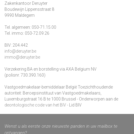
Zakenkantoor Deruyter
Boudewijn Lippensstraat 8
9990 Maldegem
Tel. algemeen: 050-71.15.00
Tel. immo: 050-72.09.26
BIV: 204.442
info@deruyter.be
immo@deruyter.be
Verzekering BA en borstelling via AXA Belgium NV
(polisnr. 730.390.160)
Vastgoedmakelaar-bemiddelaar België Toezichthoudende
autoriteit: Beroepsinstituut van Vastgoedmakelaars,
Luxemburgstraat 16 B te 1000 Brussel - Onderworpen aan de
deontologische code van het BIV
- Lid BIV
Wenst u als eerste onze nieuwste panden in uw mailbox te
ontvangen?