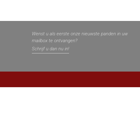
Wenst u als eerste onze nieuwste panden in uw
mailbox te ontvangen?
Schrijf u dan nu in!