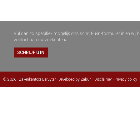
Vul dan zo specifiek mogelijk ons schrijf-u-in-formulier in en wi
voldoet aan uw zoekcriteria.
SCHRIJF U IN
© 2026 - Zakenkantoor Deruyter -
Developed by Zabun
-
Disclaimer
-
Privacy policy