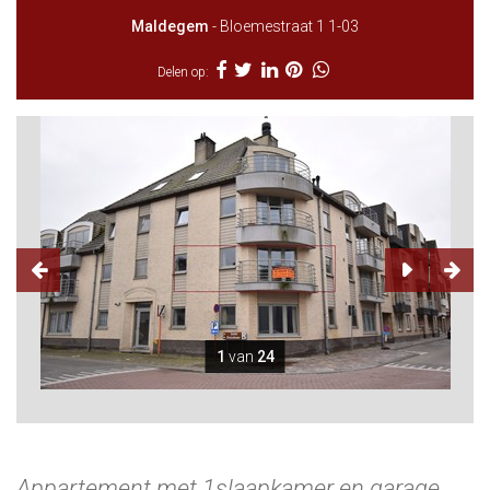
Maldegem
- Bloemestraat 1 1-03
Delen op:
1
van
24
Appartement met 1slaapkamer en garage,