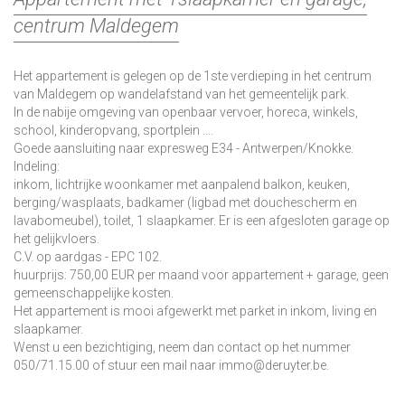
centrum Maldegem
Het appartement is gelegen op de 1ste verdieping in het centrum
van Maldegem op wandelafstand van het gemeentelijk park.
In de nabije omgeving van openbaar vervoer, horeca, winkels,
school, kinderopvang, sportplein ....
Goede aansluiting naar expresweg E34 - Antwerpen/Knokke.
Indeling:
inkom, lichtrijke woonkamer met aanpalend balkon, keuken,
berging/wasplaats, badkamer (ligbad met douchescherm en
lavabomeubel), toilet, 1 slaapkamer. Er is een afgesloten garage op
het gelijkvloers.
C.V. op aardgas - EPC 102.
huurprijs: 750,00 EUR per maand voor appartement + garage, geen
gemeenschappelijke kosten.
Het appartement is mooi afgewerkt met parket in inkom, living en
slaapkamer.
Wenst u een bezichtiging, neem dan contact op het nummer
050/71.15.00 of stuur een mail naar immo@deruyter.be.