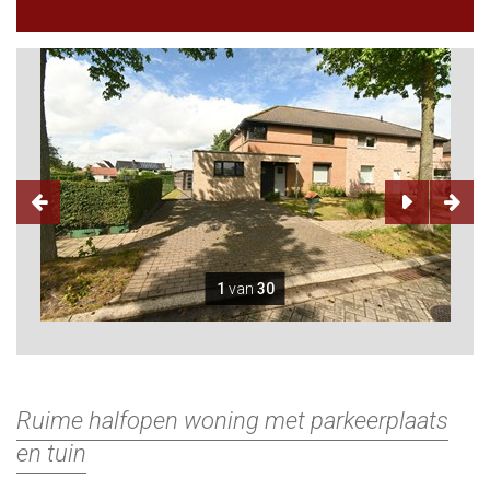
1
van
30
Ruime halfopen woning met parkeerplaats
en tuin