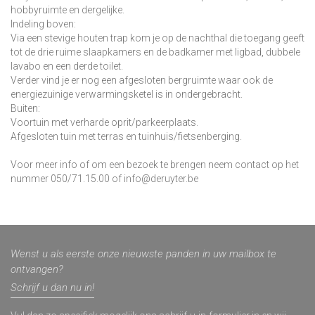
hobbyruimte en dergelijke.
Indeling boven:
Via een stevige houten trap kom je op de nachthal die toegang geeft
tot de drie ruime slaapkamers en de badkamer met ligbad, dubbele
lavabo en een derde toilet.
Verder vind je er nog een afgesloten bergruimte waar ook de
energiezuinige verwarmingsketel is in ondergebracht.
Buiten:
Voortuin met verharde oprit/parkeerplaats.
Afgesloten tuin met terras en tuinhuis/fietsenberging.
Voor meer info of om een bezoek te brengen neem contact op het
nummer 050/71.15.00 of info@deruyter.be
Wenst u als eerste onze nieuwste panden in uw mailbox te
ontvangen?
Schrijf u dan nu in!