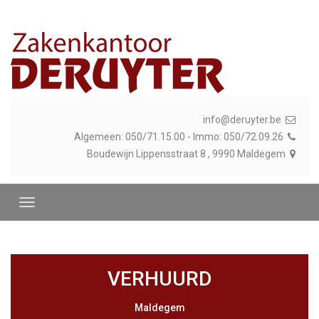
info@deruyter.be
Algemeen: 050/71.15.00 - Immo: 050/72.09.26
Boudewijn Lippensstraat 8 , 9990 Maldegem
VERHUURD
Maldegem