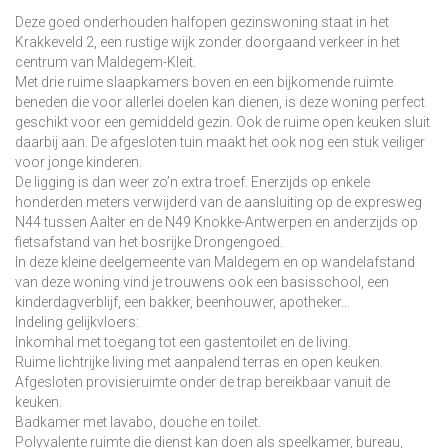
Deze goed onderhouden halfopen gezinswoning staat in het
Krakkeveld 2, een rustige wijk zonder doorgaand verkeer in het
centrum van Maldegem-Kleit.
Met drie ruime slaapkamers boven en een bijkomende ruimte
beneden die voor allerlei doelen kan dienen, is deze woning perfect
geschikt voor een gemiddeld gezin. Ook de ruime open keuken sluit
daarbij aan. De afgesloten tuin maakt het ook nog een stuk veiliger
voor jonge kinderen.
De ligging is dan weer zo’n extra troef. Enerzijds op enkele
honderden meters verwijderd van de aansluiting op de expresweg
N44 tussen Aalter en de N49 Knokke-Antwerpen en anderzijds op
fietsafstand van het bosrijke Drongengoed.
In deze kleine deelgemeente van Maldegem en op wandelafstand
van deze woning vind je trouwens ook een basisschool, een
kinderdagverblijf, een bakker, beenhouwer, apotheker…
Indeling gelijkvloers:
Inkomhal met toegang tot een gastentoilet en de living.
Ruime lichtrijke living met aanpalend terras en open keuken.
Afgesloten provisieruimte onder de trap bereikbaar vanuit de
keuken.
Badkamer met lavabo, douche en toilet.
Polyvalente ruimte die dienst kan doen als speelkamer, bureau,