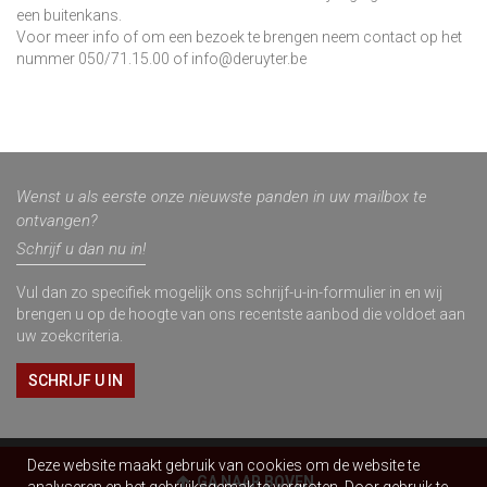
een buitenkans.
Voor meer info of om een bezoek te brengen neem contact op het
nummer 050/71.15.00 of info@deruyter.be
Wenst u als eerste onze nieuwste panden in uw mailbox te
ontvangen?
Schrijf u dan nu in!
Vul dan zo specifiek mogelijk ons schrijf-u-in-formulier in en wij
brengen u op de hoogte van ons recentste aanbod die voldoet aan
uw zoekcriteria.
SCHRIJF U IN
Deze website maakt gebruik van cookies om de website te
GA NAAR BOVEN