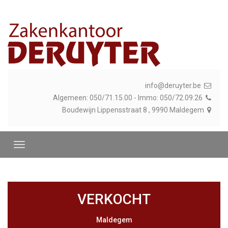
info@deruyter.be
Algemeen: 050/71.15.00 - Immo: 050/72.09.26
Boudewijn Lippensstraat 8 , 9990 Maldegem
VERKOCHT
Maldegem