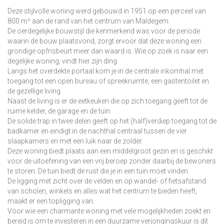
Deze stijlvolle woning werd gebouwd in 1951 op een perceel van
800 m² aan de rand van het centrum van Maldegem.
De oerdegelijke bouwstijl die kenmerkend was voor de periode
waarin de bouw plaatsvond, zorgt ervoor dat deze woning een
grondige opfrisbeurt meer dan waard is. Wie op zoek is naar een
degelijke woning, vindt hier zijn ding.
Langs het overdekte portaal kom je in de centrale inkomhal met
toegang tot een open bureau of spreekruimte, een gastentoilet en
de gezellige living.
Naast de living is er de eetkeuken die op zich toegang geeft tot de
ruime kelder, de garage en de tuin.
De solide trap in twee delen geeft op het (half)verdiep toegang tot de
badkamer en eindigt in de nachthal centraal tussen de vier
slaapkamers en met een luik naar de zolder.
Deze woning biedt plaats aan een middelgroot gezin en is geschikt
voor de uitoefening van een vrij beroep zonder daarbij de bewoners
te storen. De tuin biedt de rust die je in een tuin moet vinden.
De ligging met zicht over de velden en op wandel- of fietsafstand
van scholen, winkels en alles wat het centrum te bieden heeft,
maakt er een topligging van.
Voor wie een charmante woning met vele mogelijkheden zoekt en
bereid is om te investeren in een duurzame verjongingskuur is dit